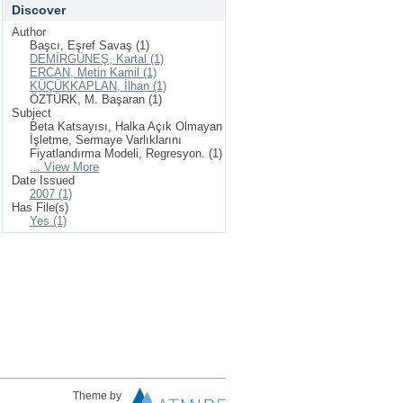
Discover
Author
Başcı, Eşref Savaş (1)
DEMİRGÜNEŞ, Kartal (1)
ERCAN, Metin Kamil (1)
KÜÇÜKKAPLAN, İlhan (1)
ÖZTÜRK, M. Başaran (1)
Subject
Beta Katsayısı, Halka Açık Olmayan
İşletme, Sermaye Varlıklarını
Fiyatlandırma Modeli, Regresyon. (1)
... View More
Date Issued
2007 (1)
Has File(s)
Yes (1)
Theme by