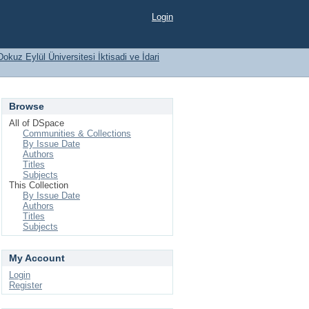
Login
Dokuz Eylül Üniversitesi İktisadi ve İdari
Browse
All of DSpace
Communities & Collections
By Issue Date
Authors
Titles
Subjects
This Collection
By Issue Date
Authors
Titles
Subjects
My Account
Login
Register