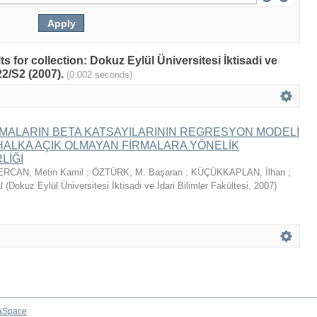
ts for collection: Dokuz Eylül Üniversitesi İktisadi ve
C22/S2 (2007).
(0.002 seconds)
RMALARIN BETA KATSAYILARININ REGRESYON MODELİ
E HALKA AÇIK OLMAYAN FİRMALARA YÖNELİK
LİĞİ
ERCAN, Metin Kamil
;
ÖZTÜRK, M. Başaran
;
KÜÇÜKKAPLAN, İlhan
;
al
(
Dokuz Eylül Üniversitesi İktisadi ve İdari Bilimler Fakültesi
,
2007
)
aSpace