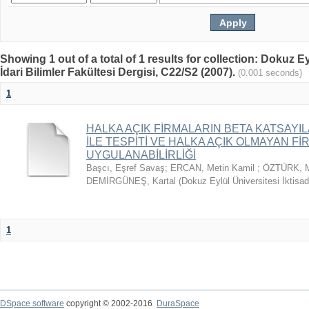
Showing 1 out of a total of 1 results for collection: Dokuz Ey
İdari Bilimler Fakültesi Dergisi, C22/S2 (2007).
(0.001 seconds)
1
HALKA AÇIK FİRMALARIN BETA KATSAYI
İLE TESPİTİ VE HALKA AÇIK OLMAYAN F
UYGULANABİLİRLİĞİ
Başcı, Eşref Savaş
;
ERCAN, Metin Kamil
;
ÖZTÜRK, M
DEMİRGÜNEŞ, Kartal
(
Dokuz Eylül Üniversitesi İktisadi
1
DSpace software
copyright © 2002-2016
DuraSpace