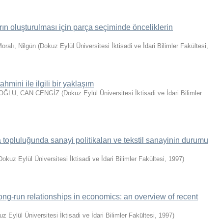
arın oluşturulması için parça seçiminde önceliklerin
oralı, Nilgün
(
Dokuz Eylül Üniversitesi İktisadi ve İdari Bilimler Fakültesi
,
tahmini ile ilgili bir yaklaşım
OĞLU, CAN CENGİZ
(
Dokuz Eylül Üniversitesi İktisadi ve İdari Bilimler
 topluluğunda sanayi politikaları ve tekstil sanayinin durumu
Dokuz Eylül Üniversitesi İktisadi ve İdari Bilimler Fakültesi
,
1997
)
ong-run relationships in economics: an overview of recent
z Eylül Üniversitesi İktisadi ve İdari Bilimler Fakültesi
,
1997
)