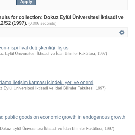
sults for collection: Dokuz Eylül Üniversitesi İktisadi ve
C12/S2 (1997).
(0.006 seconds)
n-nispi fiyat değişkenliği ilişkisi
z Eylül Üniversitesi İktisadi ve İdari Bilimler Fakültesi
,
1997
)
lama iletişim karması içindeki yeri ve önemi
 Eylül Üniversitesi İktisadi ve İdari Bilimler Fakültesi
,
1997
)
 and public goods on economic growth in endogenous growth
Dokuz Eylül Üniversitesi İktisadi ve İdari Bilimler Fakültesi
,
1997
)