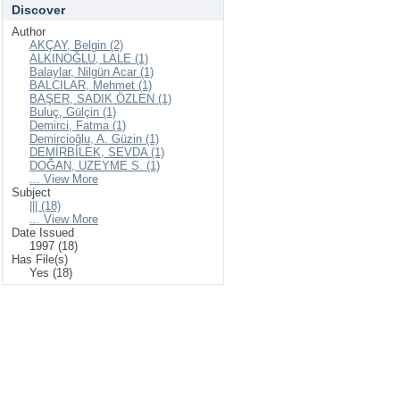
Discover
Author
AKÇAY, Belgin (2)
ALKINOĞLU, LALE (1)
Balaylar, Nilgün Acar (1)
BALCILAR, Mehmet (1)
BAŞER, SADIK ÖZLEN (1)
Buluç, Gülçin (1)
Demirci, Fatma (1)
Demircioğlu, A. Güzin (1)
DEMİRBİLEK, SEVDA (1)
DOĞAN, UZEYME S. (1)
... View More
Subject
||| (18)
... View More
Date Issued
1997 (18)
Has File(s)
Yes (18)