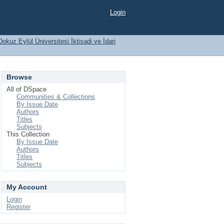
Login
Dokuz Eylül Üniversitesi İktisadi ve İdari
Browse
All of DSpace
Communities & Collections
By Issue Date
Authors
Titles
Subjects
This Collection
By Issue Date
Authors
Titles
Subjects
My Account
Login
Register