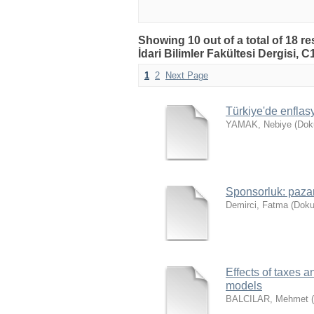
Showing 10 out of a total of 18 re
İdari Bilimler Fakültesi Dergisi, 
1
2
Next Page
Türkiye'de enflasyo
YAMAK, Nebiye
(
Doku
Sponsorluk: pazar
Demirci, Fatma
(
Dokuz
Effects of taxes
models
BALCILAR, Mehmet
(