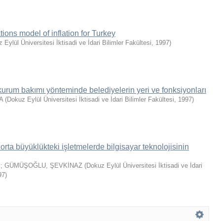
tions model of inflation for Turkey
 Eylül Üniversitesi İktisadi ve İdari Bilimler Fakültesi
,
1997
)
 kurum bakımı yönteminde belediyelerin yeri ve fonksiyonları
A
(
Dokuz Eylül Üniversitesi İktisadi ve İdari Bilimler Fakültesi
,
1997
)
rta büyüklükteki işletmelerde bilgisayar teknolojisinin
.
;
GÜMÜŞOĞLU, ŞEVKİNAZ
(
Dokuz Eylül Üniversitesi İktisadi ve İdari
97
)