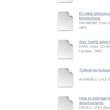
En etkili bilgisay
belirlenmesi
HACIMENNİ, Emel
;
M
1997
)
Araç lastiği talep 
KARA, İmdat
;
ÇELİK
Fakültesi
,
1997
)
Türkiye ve Avrupa
ALKINOĞLU, LALE
(
How to estimate l
developments
UTKULU, UTKU
(
Doku