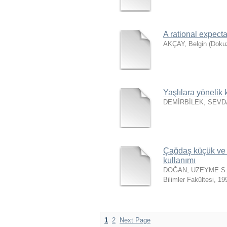
A rational expecta
AKÇAY, Belgin
(
Dokuz
Yaşlılara yönelik
DEMİRBİLEK, SEVD
Çağdaş küçük ve o
kullanımı
DOĞAN, UZEYME S
Bilimler Fakültesi
,
19
1
2
Next Page