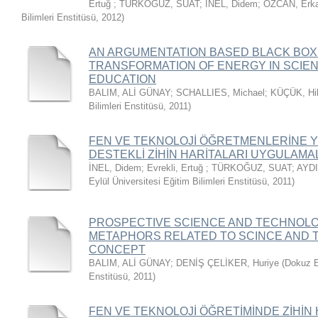
Ertuğ
;
TÜRKOĞUZ, SUAT
;
İNEL, Didem
;
ÖZCAN, Erk
Bilimleri Enstitüsü
,
2012
)
AN ARGUMENTATION BASED BLACK BOX 
TRANSFORMATION OF ENERGY IN SCIE
EDUCATION
BALIM, ALİ GÜNAY
;
SCHALLIES, Michael
;
KÜÇÜK, Hil
Bilimleri Enstitüsü
,
2011
)
FEN VE TEKNOLOJİ ÖĞRETMENLERİNE Y
DESTEKLİ ZİHİN HARİTALARI UYGULAMA
İNEL, Didem
;
Evrekli, Ertuğ
;
TÜRKOĞUZ, SUAT
;
AYDI
Eylül Üniversitesi Eğitim Bilimleri Enstitüsü
,
2011
)
PROSPECTIVE SCIENCE AND TECHNOL
METAPHORS RELATED TO SCINCE AND
CONCEPT
BALIM, ALİ GÜNAY
;
DENİŞ ÇELİKER, Huriye
(
Dokuz Ey
Enstitüsü
,
2011
)
FEN VE TEKNOLOJİ ÖĞRETİMİNDE ZİHİN