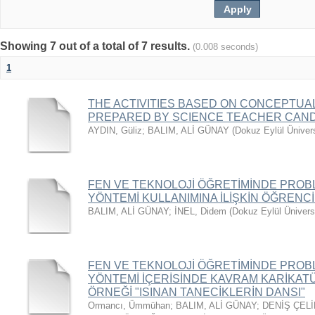
Showing 7 out of a total of 7 results.
(0.008 seconds)
1
THE ACTIVITIES BASED ON CONCEPTUA
PREPARED BY SCIENCE TEACHER CAN
AYDIN, Güliz
;
BALIM, ALİ GÜNAY
(
Dokuz Eylül Ünivers
FEN VE TEKNOLOJİ ÖĞRETİMİNDE PRO
YÖNTEMİ KULLANIMINA İLİŞKİN ÖĞRENC
BALIM, ALİ GÜNAY
;
İNEL, Didem
(
Dokuz Eylül Üniversi
FEN VE TEKNOLOJİ ÖĞRETİMİNDE PRO
YÖNTEMİ İÇERİSİNDE KAVRAM KARİKATÜR
ÖRNEĞİ "ISINAN TANECİKLERİN DANSI"
Ormancı, Ümmühan
;
BALIM, ALİ GÜNAY
;
DENİŞ ÇELİ