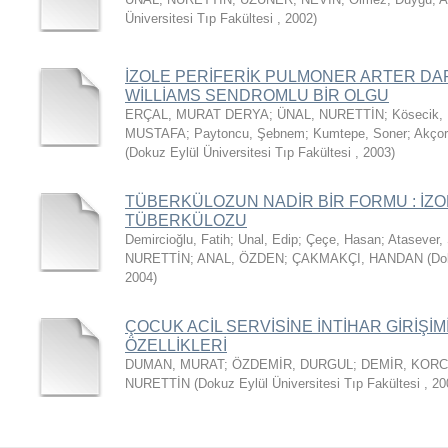
Üniversitesi Tıp Fakültesi
,
2002
)
İZOLE PERİFERİK PULMONER ARTER DARL
WİLLİAMS SENDROMLU BİR OLGU
ERÇAL, MURAT DERYA
;
ÜNAL, NURETTİN
;
Kösecik,
MUSTAFA
;
Paytoncu, Şebnem
;
Kumtepe, Soner
;
Akçor
(
Dokuz Eylül Üniversitesi Tıp Fakültesi
,
2003
)
TÜBERKÜLOZUN NADİR BİR FORMU : İZ
TÜBERKÜLOZU
Demircioğlu, Fatih
;
Unal, Edip
;
Çeçe, Hasan
;
Atasever,
NURETTİN
;
ANAL, ÖZDEN
;
ÇAKMAKÇI, HANDAN
(
Do
2004
)
ÇOCUK ACİL SERVİSİNE İNTİHAR GİRİŞİ
ÖZELLİKLERİ
DUMAN, MURAT
;
ÖZDEMİR, DURGUL
;
DEMİR, KOR
NURETTİN
(
Dokuz Eylül Üniversitesi Tıp Fakültesi
,
20