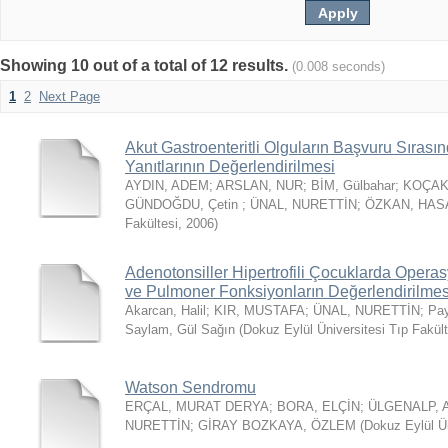
Showing 10 out of a total of 12 results.
(0.008 seconds)
1
2
Next Page
Akut Gastroenteritli Olguların Başvuru Sırası
Yanıtlarının Değerlendirilmesi
AYDIN, ADEM
;
ARSLAN, NUR
;
BİM, Gülbahar
;
KOÇAK
GÜNDOĞDU, Çetin
;
ÜNAL, NURETTİN
;
ÖZKAN, HAS
Fakültesi
,
2006
)
Adenotonsiller Hipertrofili Çocuklarda Opera
ve Pulmoner Fonksiyonların Değerlendirilmes
Akarcan, Halil
;
KIR, MUSTAFA
;
ÜNAL, NURETTİN
;
Pa
Saylam, Gül Sağın
(
Dokuz Eylül Üniversitesi Tıp Fakült
Watson Sendromu
ERÇAL, MURAT DERYA
;
BORA, ELÇİN
;
ÜLGENALP, 
NURETTİN
;
GİRAY BOZKAYA, ÖZLEM
(
Dokuz Eylül Ün