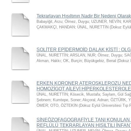
Tekrarlayan Hışıltının Nadir Bir Nedeni Olara
Babayiğit, Arzu
;
Ölmez, Duygu
;
UZUNER, NEVİN
;
KAR
ÇAKMAKÇI, HANDAN
;
ÜNAL, NURETTİN
(
Dokuz Eylül
SOLİTER EPİDERMOİD DALAK KİSTİ : O
ÜNAL, NURETTİN
;
ARSLAN, NUR
;
Ölmez, Duygu
;
SA
Akman, Hakkı
;
OK, Burçin
;
Büyükgebiz, Benal
(
Dokuz E
ERKEN KORONER ATEROSKLEROZU NED
HOMOZİGOT AİLEVİ HİPERKOLESTEROLEM
ÜNAL, NURETTİN
;
Kösecik, Mustafa
;
Saylam, Gül Sağ
Şebnem
;
Kumtepe, Soner
;
Akçoral, Adnan
;
ÖZTÜRK, 
ÖMER
;
OTO, ÖZTEKİN
(
Dokuz Eylül Üniversitesi Tıp 
SİNEÖZOFAGOGRAFİYLE TANI KONULAN
REFLÜLÜ TEKRARLAYAN HIŞILTILI İNFAN
ÜNAL, NURETTİN
;
UZUNER, NEVİN
;
Ölmez, Duygu
;
A