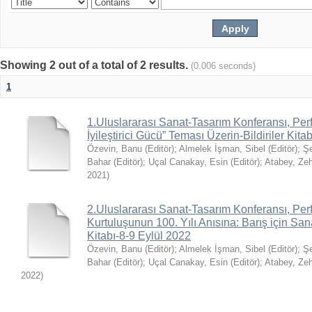
Showing 2 out of a total of 2 results.
(0.006 seconds)
1
1.Uluslararası Sanat-Tasarım Konferansı, Per
İyileştirici Gücü” Teması Üzerin-Bildiriler Kit
Özevin, Banu (Editör)
;
Almelek İşman, Sibel (Editör)
;
Şe
Bahar (Editör)
;
Uçal Canakay, Esin (Editör)
;
Atabey, Zeh
2021
)
2.Uluslararası Sanat-Tasarım Konferansı, Perf
Kurtuluşunun 100. Yılı Anısına: Barış için San
Kitabı-8-9 Eylül 2022
Özevin, Banu (Editör)
;
Almelek İşman, Sibel (Editör)
;
Şe
Bahar (Editör)
;
Uçal Canakay, Esin (Editör)
;
Atabey, Zeh
2022
)