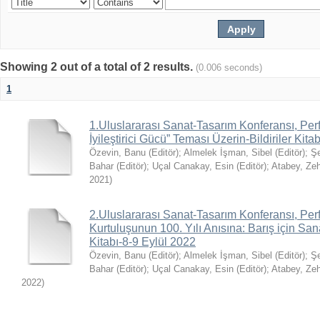
Showing 2 out of a total of 2 results.
(0.006 seconds)
1
1.Uluslararası Sanat-Tasarım Konferansı, Per
İyileştirici Gücü” Teması Üzerin-Bildiriler Kit
Özevin, Banu (Editör)
;
Almelek İşman, Sibel (Editör)
;
Şe
Bahar (Editör)
;
Uçal Canakay, Esin (Editör)
;
Atabey, Zeh
2021
)
2.Uluslararası Sanat-Tasarım Konferansı, Perf
Kurtuluşunun 100. Yılı Anısına: Barış için San
Kitabı-8-9 Eylül 2022
Özevin, Banu (Editör)
;
Almelek İşman, Sibel (Editör)
;
Şe
Bahar (Editör)
;
Uçal Canakay, Esin (Editör)
;
Atabey, Zeh
2022
)