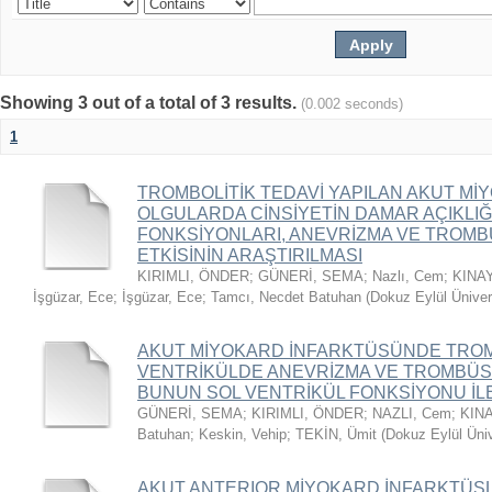
Showing 3 out of a total of 3 results.
(0.002 seconds)
1
TROMBOLİTİK TEDAVİ YAPILAN AKUT M
OLGULARDA CİNSİYETİN DAMAR AÇIKLIĞ
FONKSİYONLARI, ANEVRİZMA VE TROMBÜ
ETKİSİNİN ARAŞTIRILMASI
KIRIMLI, ÖNDER
;
GÜNERİ, SEMA
;
Nazlı, Cem
;
KINAY
İşgüzar, Ece
;
İşgüzar, Ece
;
Tamcı, Necdet Batuhan
(
Dokuz Eylül Üniver
AKUT MİYOKARD İNFARKTÜSÜNDE TROMB
VENTRİKÜLDE ANEVRİZMA VE TROMBÜS 
BUNUN SOL VENTRİKÜL FONKSİYONU İLE 
GÜNERİ, SEMA
;
KIRIMLI, ÖNDER
;
NAZLI, Cem
;
KINA
Batuhan
;
Keskin, Vehip
;
TEKİN, Ümit
(
Dokuz Eylül Üniv
AKUT ANTERIOR MİYOKARD İNFARKTÜS