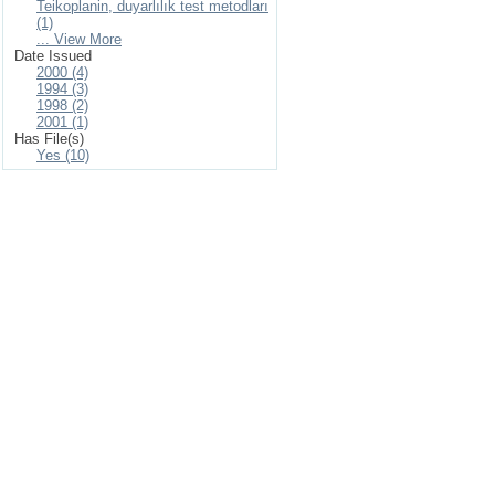
Teikoplanin, duyarlılık test metodları
(1)
... View More
Date Issued
2000 (4)
1994 (3)
1998 (2)
2001 (1)
Has File(s)
Yes (10)