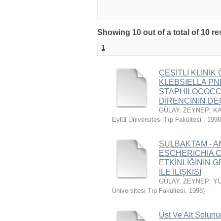
Showing 10 out of a total of 10 re
1
ÇEŞİTLİ KLİNİ
KLEBSIELLA P
STAPHILOCOCC
DİRENCİNİN DE
GÜLAY, ZEYNEP
;
K
Eylül Üniversitesi Tıp Fakültesi
,
1998
SULBAKTAM - AM
ESCHERICHIA C
ETKİNLİĞİNİN 
İLE İLİŞKİSİ
GÜLAY, ZEYNEP
;
YÜ
Üniversitesi Tıp Fakültesi
,
1998
)
Üst Ve Alt Solunum