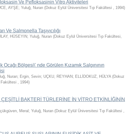
loksasin Ve Pefloksasinin Vitro Aktiviteleri
CE, AYŞE
;
Yuluğ, Nuran
(
Dokuz Eylül Üniversitesi Tıp Fakültesi
,
1994
)
rı Ve Salmonella Taşıyıcılığı
LAY, HÜSEYIN
;
Yuluğ, Nuran
(
Dokuz Eylül Üniversitesi Tıp Fakültesi
,
k Ocağı Bölgesi\' nde Görülen Kızamık Salgınının
isi
luğ, Nuran
;
Ergin, Sevin
;
UÇKU, REYHAN
;
ELLİDOKUZ, HÜLYA
(
Dokuz
p Fakültesi
,
1994
)
ÇEŞİTLİ BAKTERİ TÜRLERİNE İN VİTRO ETKİNLİĞİNİN
çükgüven, Meral
;
Yuluğ, Nuran
(
Dokuz Eylül Üniversitesi Tıp Fakültesi
,
S AUREUS SUŞLARININ FUSİDİK ASİT VE