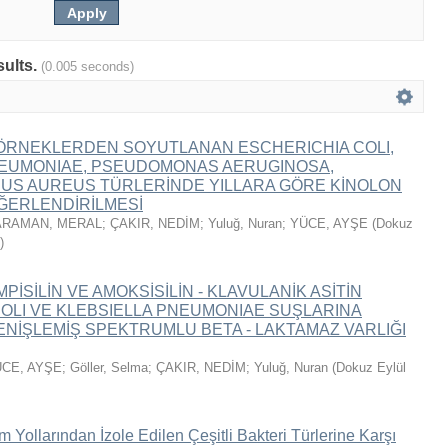
sults.
(0.005 seconds)
K ÖRNEKLERDEN SOYUTLANAN ESCHERICHIA COLI,
NEUMONIAE, PSEUDOMONAS AERUGINOSA,
US AUREUS TÜRLERİNDE YILLARA GÖRE KİNOLON
ĞERLENDİRİLMESİ
ARAMAN, MERAL
;
ÇAKIR, NEDİM
;
Yuluğ, Nuran
;
YÜCE, AYŞE
(
Dokuz
)
PİSİLİN VE AMOKSİSİLİN - KLAVULANİK ASİTİN
OLI VE KLEBSIELLA PNEUMONIAE SUŞLARINA
GENİŞLEMİŞ SPEKTRUMLU BETA - LAKTAMAZ VARLIĞI
CE, AYŞE
;
Göller, Selma
;
ÇAKIR, NEDİM
;
Yuluğ, Nuran
(
Dokuz Eylül
 Yollarından İzole Edilen Çeşitli Bakteri Türlerine Karşı