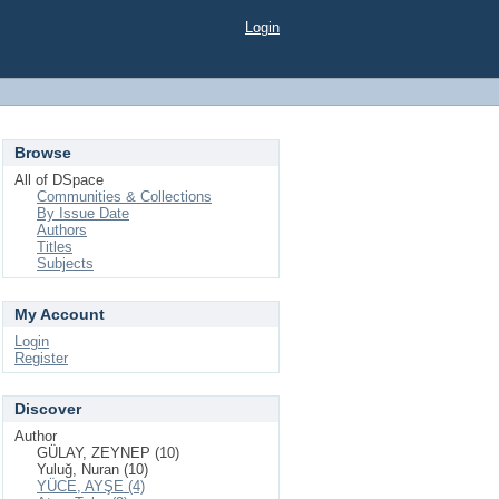
Login
Browse
All of DSpace
Communities & Collections
By Issue Date
Authors
Titles
Subjects
My Account
Login
Register
Discover
Author
GÜLAY, ZEYNEP (10)
Yuluğ, Nuran (10)
YÜCE, AYŞE (4)