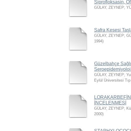
Siprofloksasin, Of
GÜLAY, ZEYNEP
;
YÜ
Safra Kesesi Taşla
GÜLAY, ZEYNEP
;
GÜ
1994
)
Güzelbahçe Sağlı
Seroepidemiyoloj
GÜLAY, ZEYNEP
;
Yu
Eylül Üniversitesi Tı
LORAKARBEFİN 
İNCELENMESİ
GÜLAY, ZEYNEP
;
Kü
2000
)
STAPHYLOCOCCU