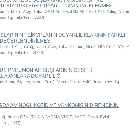
NTİBİYOTİKLERE DUYARLILIĞININ İNCELENMESİ
çmen, Meral
;
Atay, Tuba
;
ÖKTEM, İBRAHİM MEHMET ALİ
;
Yuluğ, Nuran
tesi Tıp Fakültesi
,
2000
)
ŞLARININ TEİKOPLANİN DUYARLILIKLARININ FARKLI
DEĞERLENDİRİLMESİ
EHMET ALİ
;
Yuluğ, Nuran
;
Atay, Tuba
;
Biçmen, Meral
;
GÜLAY, ZEYNEP
tesi Tıp Fakültesi
,
2000
)
S PNEUMONIAE SUŞLARININ ÇEŞİTLİ
L AJANLARA DUYARLILIĞI
ay, Tuba
;
Biçmen, Meral
;
Yuluğ, Nuran
(
Dokuz Eylül Üniversitesi Tıp
DA AMİNOGLİKOZİD VE VANKOMİSİN DİRENCİNİN
luğ, Nuran
;
ÖZKÜTÜK, A.AYDAN
;
YÜCE, AYŞE
(
Dokuz Eylül
ltesi
,
2000
)