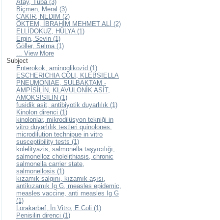
Atay, Tuba (3)
Biçmen, Meral (3)
ÇAKIR, NEDİM (2)
ÖKTEM, İBRAHİM MEHMET ALİ (2)
ELLİDOKUZ, HÜLYA (1)
Ergin, Sevin (1)
Göller, Selma (1)
... View More
Subject
Enterokok, aminoglikozid (1)
ESCHERICHIA COLI, KLEBSIELLA
PNEUMONIAE, SULBAKTAM -
AMPİSİLİN, KLAVULONİK ASİT,
AMOKSİSİLİN (1)
fusidik asit, antibiyotik duyarlılık (1)
Kinolon direnci (1)
kinolonlar, mikrodilüsyon tekniği in
vitro duyarlılık testleri quinolones,
microdilution technipue in vitro
susceptibility tests (1)
kolelityazis, salmonella taşyıcılığı,
salmonelloz cholelithiasis, chronic
salmonella carrier state,
salmonellosis (1)
kızamık salgını, kızamık aşısı,
antikızamık Ig G, measles epidemic,
measles vaccine, anti measles Ig G
(1)
Lorakarbef, İn Vitro, E.Coli (1)
Penisilin direnci (1)