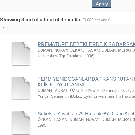
Showing 3 out of a total of 3 results.
(0.002 seconds)
1
PREMATÜRE BEBEKLERDE KISA BARSA
DUMAN, NURAY
;
ÖZKAN, HASAN
;
DUMAN, MURAT
;
Üniversitesi Tıp Fakültesi
,
1996
)
TERM YENİDOĞANLARDA TRANSKUTAN 
KLİNİK UYGULANIMI
DUMAN, MURAT
;
ÖZKAN, HASAN
;
Demiroğlu, Sadiye
Yunus, Şemsettin
(
Dokuz Eylül Üniversitesi Tıp Fakült
Sekelsiz Yaşatılan 25 Haftalık 650 Gram Ağırl
ÖZKAN, HASAN
;
DUMAN, NURAY
;
DUMAN, MURAT
(
1995
)