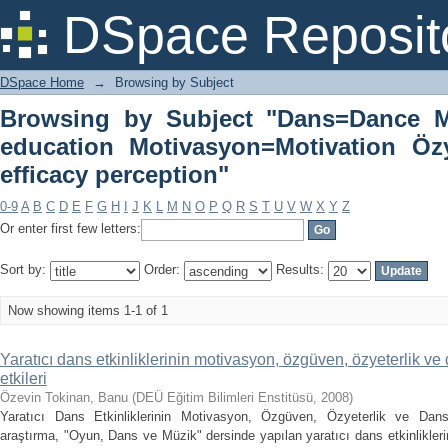
Browsing by Subject "Dans=Da
DSpace Reposit
Motivasyon=Motivation Özyeterlilik algı
DSpace Home
→
Browsing by Subject
Browsing by Subject "Dans=Dance M
education Motivasyon=Motivation Özyet
efficacy perception"
0-9
A
B
C
D
E
F
G
H
I
J
K
L
M
N
O
P
Q
R
S
T
U
V
W
X
Y
Z
Or enter first few letters:
Sort by:
Order:
Results:
Now showing items 1-1 of 1
Yaratıcı dans etkinliklerinin motivasyon, özgüven, özyeterlik v
etkileri
Özevin Tokinan, Banu
(
DEÜ Eğitim Bilimleri Enstitüsü
,
2008
)
Yaratıcı Dans Etkinliklerinin Motivasyon, Özgüven, Özyeterlik ve Dans
araştırma, "Oyun, Dans ve Müzik" dersinde yapılan yaratıcı dans etkinlikler