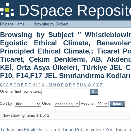
Browsing by Subject " Whistleblowing,
DSpace Reposit
Benevolent Ethical Climate, Principled 
Dış Ticaret, Çekim Denklemi, AB, Akdeni
DSpace Home
→
Browsing by Subject
Türkiye JEL Classification Codes: F1
Browsing by Subject " Whistleblowin
F14, F17"
Egoistic Ethical Climate, Benevolen
Principled Ethical Climate,: Ticaret Po
Ticaret, Çekim Denklemi, AB, Akdeni
KEİ, Orta Asya Ülkeleri, Türkiye JEL C
F10, F14,F17 JEL Sınırlandırma Kodları
0-9
A
B
C
D
E
F
G
H
I
J
K
L
M
N
O
P
Q
R
S
T
U
V
W
X
Y
Z
Or enter first few letters:
Sort by:
Order:
Results:
Now showing items 1-1 of 1
Türkiye'nin Eksik Dış Ticareti, Ticari Potansiyeli ve Yeni Fırsatl