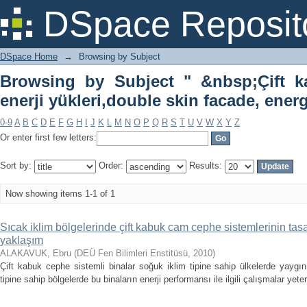
Browsing by Subject " &nbsp;Çift kabu
DSpace Reposit
facade, energy, energy loads."
DSpace Home
→
Browsing by Subject
Browsing by Subject " &nbsp;Çift ka
enerji yükleri,double skin facade, ener
0-9
A
B
C
D
E
F
G
H
I
J
K
L
M
N
O
P
Q
R
S
T
U
V
W
X
Y
Z
Or enter first few letters:
Sort by:
Order:
Results:
Now showing items 1-1 of 1
Sıcak iklim bölgelerinde çift kabuk cam cephe sistemlerinin tasar
yaklaşım
ALAKAVUK, Ebru
(
DEÜ Fen Bilimleri Enstitüsü
,
2010
)
Çift kabuk cephe sistemli binalar soğuk iklim tipine sahip ülkelerde yaygı
tipine sahip bölgelerde bu binaların enerji performansı ile ilgili çalışmalar yeter